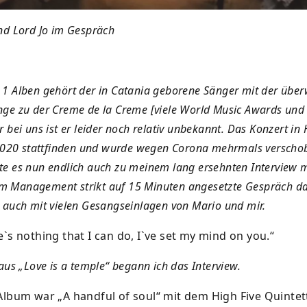
nd Lord Jo im Gespräch
1 Alben gehört der in Catania geborene Sänger mit der übe
ge zu der Creme de la Creme [viele World Music Awards und
 bei uns ist er leider noch relativ unbekannt. Das Konzert in 
 2020 stattfinden und wurde wegen Corona mehrmals verscho
e es nun endlich auch zu meinem lang ersehnten Interview m
 Management strikt auf 15 Minuten angesetzte Gespräch d
 auch mit vielen Gesangseinlagen von Mario und mir.
e`s nothing that I can do, I`ve set my mind on you.“
aus „Love is a temple“ begann ich das Interview.
Album war „A handful of soul“ mit dem High Five Quintet