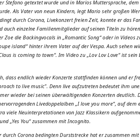
er Stefano getextet wurde und in Marios Muttersprache, dem S
e. Als Vater von neun Kindern, legt Mario sehr großen Wert
dingt durch Corona, Livekonzert freien Zeit, konnte er das Fa
d auch einzelne Familienmitglieder auf seinen Titeln zu hören
er Zoe die Backingvocals in „Romantic Song“ oder in Videos zu
oupe island“ hinter ihrem Vater auf der Vespa. Auch sehen wi
laus is coming to town“. Im Video zu „Lov Lov Love“ ist sein 
oh, dass endlich wieder Konzerte stattfinden können und er fr
proach to live music". Denn
live aufzutreten
bedeutet ihm unen
mmer wieder
bei seinen überwältigenden Konzerten deutlich. 
hervorragenden Livedoppelalben „I love you more“, auf dem
a viele Neuinterpretationen von Jazz Klassikern aufgenomme
und „Yes You“ zusammen mit Incognito.
r durch Corona bedingten Durststrecke hat er zusammen mit