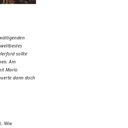
rwältigenden
 weltbestes
Herford sollte
ben. Am
it Mario
auerte dann doch
t. Wie