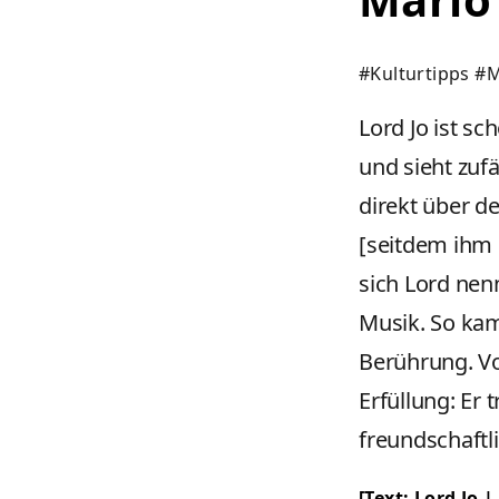
#Kulturtipps
#M
Lord Jo ist s
und sieht zuf
direkt über d
[seitdem ihm 
sich Lord nen
Musik. So kam
Berührung. Vo
Erfüllung: Er 
freundschaftl
[Text: Lord Jo 