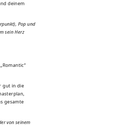
 und deinem
rpunkt), Pop und
em sein Herz
m „Romantic“
 gut in die
masterplan,
das gesamte
 der von seinem