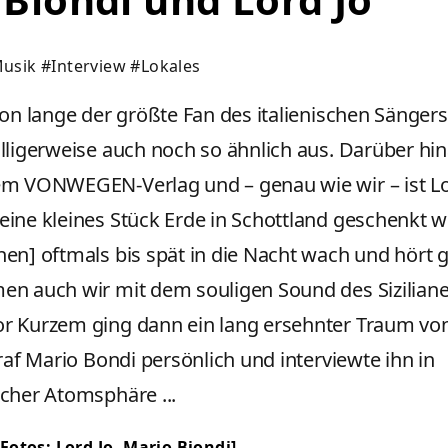
usik
#Interview
#Lokales
chon lange der größte Fan des italienischen Sänger
älligerweise auch noch so ähnlich aus. Darüber hi
em VONWEGEN-Verlag und – genau wie wir – ist L
eine kleines Stück Erde in Schottland geschenkt w
nen] oftmals bis spät in die Nacht wach und hört 
en auch wir mit dem souligen Sound des Siziliane
r Kurzem ging dann ein lang ersehnter Traum von 
traf Mario Bondi persönlich und interviewte ihn in
icher Atomsphäre ...
| Fotos: Lord Jo, Mario Biondi]