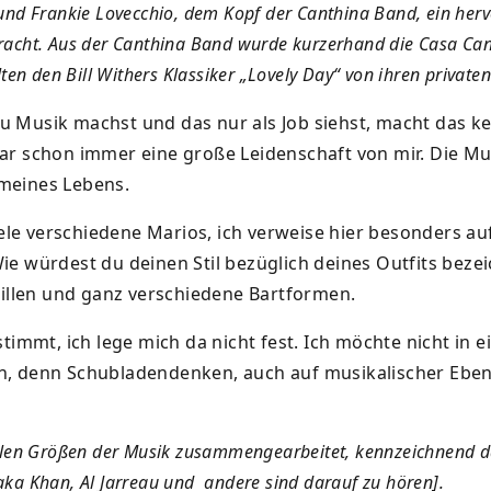
und Frankie Lovecchio, dem Kopf der Canthina Band, ein her
racht. Aus der Canthina Band wurde kurzerhand die Casa Ca
lten den Bill Withers Klassiker „Lovely Day“ von ihren private
 Musik machst und das nur als Job siehst, macht das ke
ar schon immer eine große Leidenschaft von mir. Die Mu
l meines Lebens.
iele verschiedene Marios, ich verweise hier besonders auf
ie würdest du deinen Stil bezüglich deines Outfits beze
Brillen und ganz verschiedene Bartformen.
 stimmt, ich lege mich da nicht fest. Ich möchte nicht in 
n, denn Schubladendenken, auch auf musikalischer Ebene
elen Größen der Musik zusammengearbeitet, kennzeichnend daf
ka Khan, Al Jarreau und
andere sind darauf zu hören].