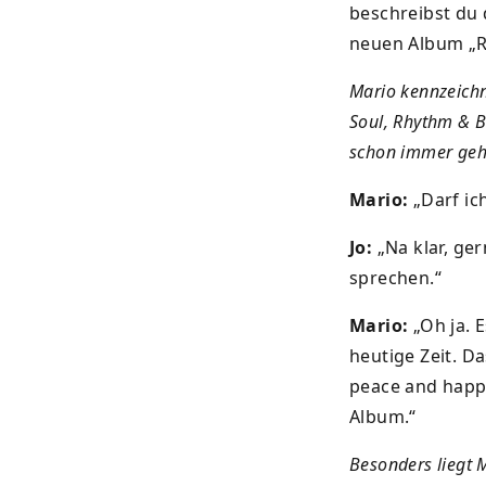
beschreibst du 
neuen Album „R
Mario kennzeichn
Soul, Rhythm & Bl
schon immer geh
Mario:
„Darf i
Jo:
„Na klar, ge
sprechen.“
Mario:
„Oh ja. E
heutige Zeit. Da
peace and happi
Album.“
Besonders liegt 