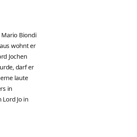
s Mario Biondi
naus wohnt er
ord Jochen
urde, darf er
gerne laute
rs in
Lord Jo in