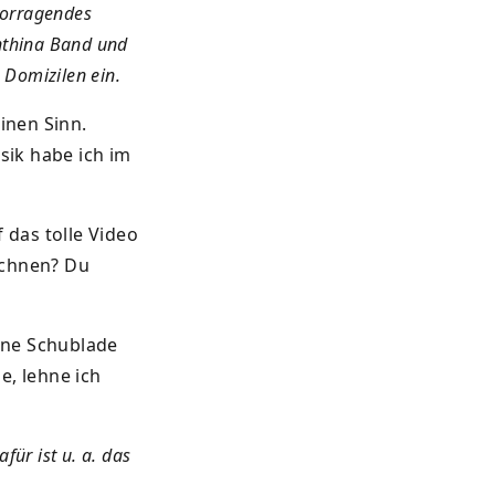
vorragendes
nthina Band und
n Domizilen ein.
inen Sinn.
sik habe ich im
 das tolle Video
ichnen? Du
eine Schublade
, lehne ich
ür ist u. a. das