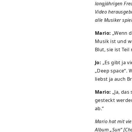
langjährigen Fre
Video herausgeb
alle Musiker spie
Mario:
„Wenn du
Musik ist und w
Blut, sie ist Tei
Jo:
„Es gibt ja v
„Deep space“. W
liebst ja auch 
Mario:
„Ja, das
gesteckt werde
ab.“
Mario hat mit vi
Album „Sun“ [Cha